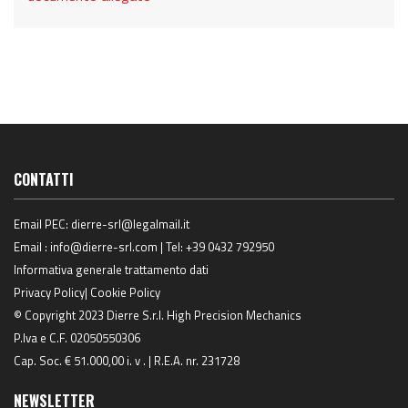
CONTATTI
Email PEC:
dierre-srl@legalmail.it
Email :
info@dierre-srl.com
| Tel:
+39 0432 792950
Informativa generale trattamento dati
Privacy Policy
|
Cookie Policy
© Copyright 2023 Dierre S.r.l. High Precision Mechanics
P.Iva e C.F. 02050550306
Cap. Soc. € 51.000,00 i. v . | R.E.A. nr. 231728
NEWSLETTER