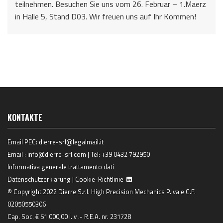
teilnehmen. Besuchen Sie uns vom 26. Februar – 1.Maerz
in Halle 5, Stand D03. Wir freuen uns auf Ihr Kommen!
KONTAKTE
Email PEC:
dierre-srl@legalmail.it
Email :
info@dierre-srl.com
| Tel:
+39 0432 792950
Informativa generale trattamento dati
Datenschutzerklärung
|
Cookie-Richtlinie
© Copyright 2022 Dierre S.r.l. High Precision Mechanics P.Iva e C.F.
02050550306
Cap. Soc. € 51.000,00 i. v .- R.E.A. nr. 231728