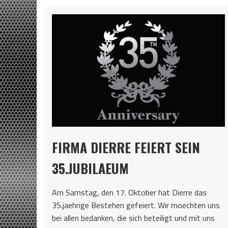
FIRMA DIERRE FEIERT SEIN
35.JUBILAEUM
Am Samstag, den 17. Oktober hat Dierre das
35.jaehrige Bestehen gefeiert. Wir moechten uns
bei allen bedanken, die sich beteiligt und mit uns