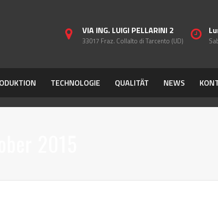
VIA ING. LUIGI PELLARINI 2
Lu
33017 Fraz. Collalto di Tarcento (UD)
Sab
ODUKTION
TECHNOLOGIE
QUALITÄT
NEWS
KON
ober 2015