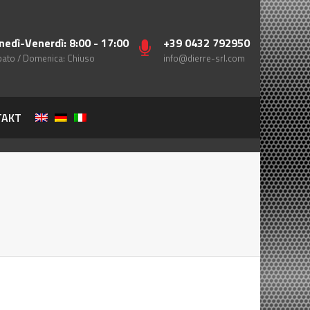
nedì-Venerdì: 8:00 - 17:00
+39 0432 792950
ato / Domenica: Chiuso
info@dierre-srl.com
TAKT