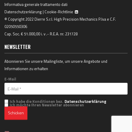
Informativa generale trattamento dati
Datenschutzerklärung
|
Cookie-Richtlinie
© Copyright 2022 Dierre S.r.l. High Precision Mechanics P.Iva e C.F.
02050550306
Cap. Soc. € 51.000,00 i. v .- R.E.A. nr. 231728
NEWSLETTER
Abonnieren Sie unsere Mailingliste, um unsere Angebote und
Informationen zu erhalten
E-Mail
Ich habe die Konditionen bez.
Datenschutzerklärung
Ich möchte Ihren Newsletter abonnieren