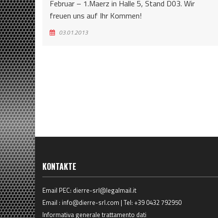
Februar – 1.Maerz in Halle 5, Stand D03. Wir
freuen uns auf Ihr Kommen!
03.01.2013
KONTAKTE
Email PEC:
dierre-srl@legalmail.it
Email :
info@dierre-srl.com
| Tel:
+39 0432 792950
Informativa generale trattamento dati