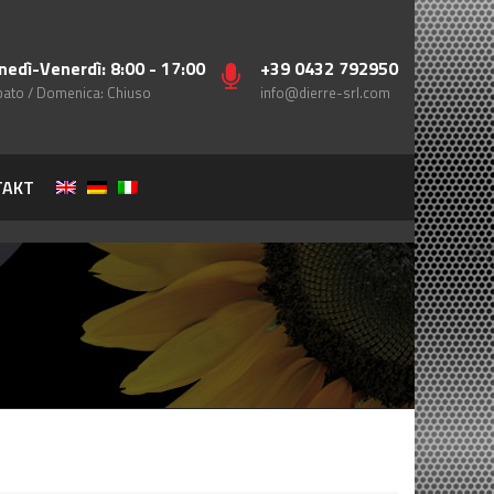
nedì-Venerdì: 8:00 - 17:00
+39 0432 792950
ato / Domenica: Chiuso
info@dierre-srl.com
TAKT