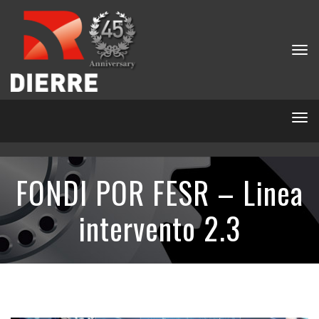
Tog
nav
Tog
nav
FONDI POR FESR – Linea
intervento 2.3