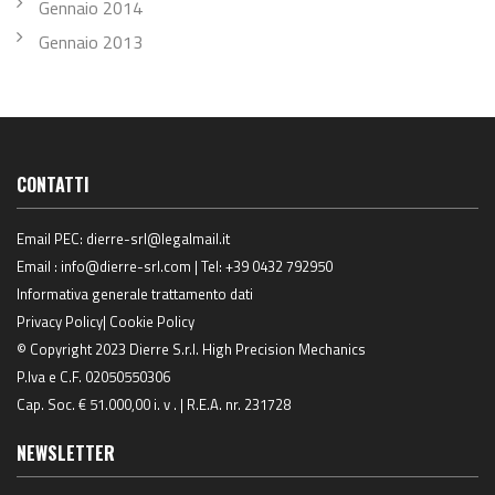
Gennaio 2014
Gennaio 2013
CONTATTI
Email PEC:
dierre-srl@legalmail.it
Email :
info@dierre-srl.com
| Tel:
+39 0432 792950
Informativa generale trattamento dati
Privacy Policy
|
Cookie Policy
© Copyright 2023 Dierre S.r.l. High Precision Mechanics
P.Iva e C.F. 02050550306
Cap. Soc. € 51.000,00 i. v . | R.E.A. nr. 231728
NEWSLETTER