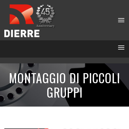
Tog
nav
Tog
nav
MONTAGGIO DI PICCOLI
GRUPPI