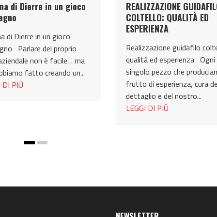
ma di Dierre in un gioco
REALIZZAZIONE GUIDAFI
gegno
COLTELLO: QUALITÀ ED
ESPERIENZA
a di Dierre in un gioco
Realizzazione guidafilo colte
egno Parlare del proprio
qualità ed esperienza Ogni
ziendale non è facile… ma
singolo pezzo che producia
abbiamo fatto creando un...
frutto di esperienza, cura de
 DI PIÙ
dettaglio e del nostro...
LEGGI DI PIÙ
NEWSLETTER