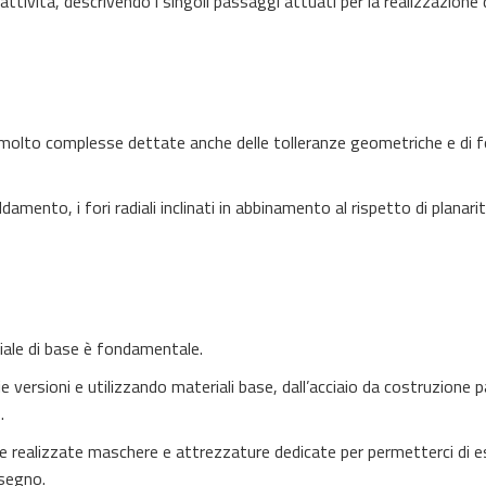
ttività, descrivendo i singoli passaggi attuati per la realizzazione 
ni molto complesse dettate anche delle tolleranze geometriche e di 
ddamento, i fori radiali inclinati in abbinamento al rispetto di planari
riale di base è fondamentale.
e versioni e utilizzando materiali base, dall’acciaio da costruzione
.
 e realizzate maschere e attrezzature dedicate per permetterci di e
isegno.