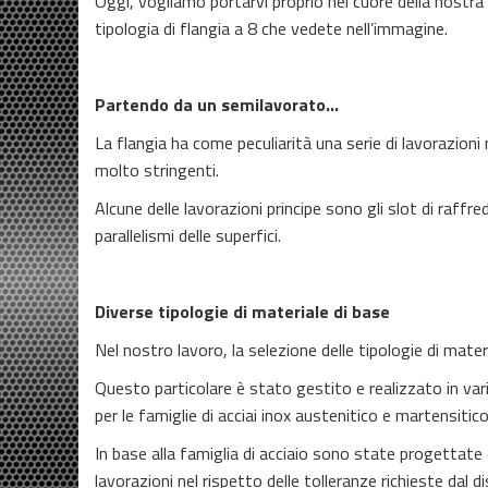
Oggi, vogliamo portarvi proprio nel cuore della nostra a
tipologia di flangia a 8 che vedete nell’immagine.
Partendo da un semilavorato…
La flangia ha come peculiarità una serie di lavorazio
molto stringenti.
Alcune delle lavorazioni principe sono gli slot di raffre
parallelismi delle superfici.
Diverse tipologie di materiale di base
Nel nostro lavoro, la selezione delle tipologie di mate
Questo particolare è stato gestito e realizzato in vari
per le famiglie di acciai inox austenitico e martensitico
In base alla famiglia di acciaio sono state progettate
lavorazioni nel rispetto delle tolleranze richieste dal d