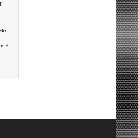
LO
llo:
mo è
l