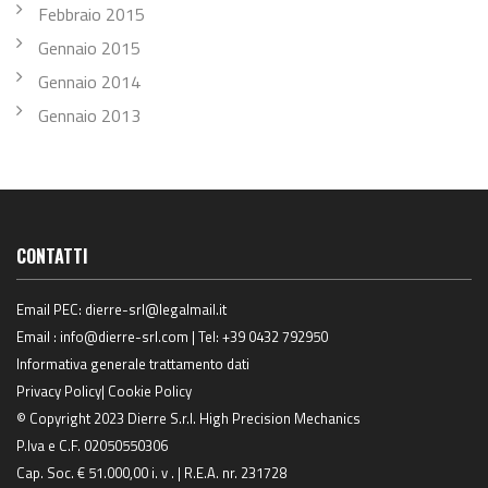
Febbraio 2015
Gennaio 2015
Gennaio 2014
Gennaio 2013
CONTATTI
Email PEC:
dierre-srl@legalmail.it
Email :
info@dierre-srl.com
| Tel:
+39 0432 792950
Informativa generale trattamento dati
Privacy Policy
|
Cookie Policy
© Copyright 2023 Dierre S.r.l. High Precision Mechanics
P.Iva e C.F. 02050550306
Cap. Soc. € 51.000,00 i. v . | R.E.A. nr. 231728